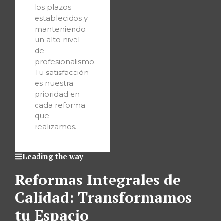
los plazos
establecidos y
manteniendo
un alto nivel
de
profesionalismo.
Tu satisfacción
es nuestra
prioridad en
cada reforma
que
realizamos.
Leading the way
Reformas Integrales de
Calidad: Transformamos
tu Espacio