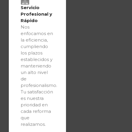
Servicio
Profesional y
Rápido
Nos
enfocamos en
la eficiencia,
cumpliendo
los plazos
establecidos y
manteniendo
un alto nivel
de
profesionalismo.
Tu satisfacción
es nuestra
prioridad en
cada reforma
que
realizamos.