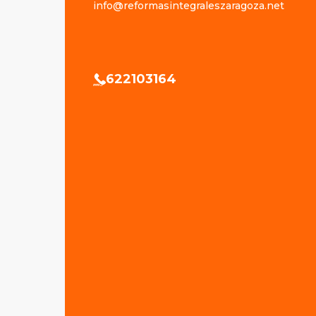
info@reformasintegraleszaragoza.net
622103164