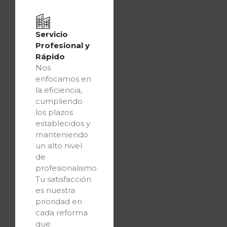
Servicio
Profesional y
Rápido
Nos
enfocamos en
la eficiencia,
cumpliendo
los plazos
establecidos y
manteniendo
un alto nivel
de
profesionalismo.
Tu satisfacción
es nuestra
prioridad en
cada reforma
que