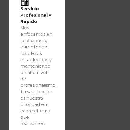
Servicio
Profesional y
Rápido
Nos
enfocamos en
la eficiencia,
cumpliendo
los plazos
establecidos y
manteniendo
un alto nivel
de
profesionalismo.
Tu satisfacción
es nuestra
prioridad en
cada reforma
que
realizamos.