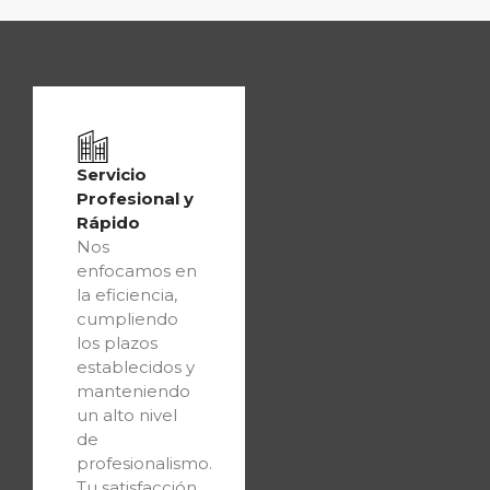
Servicio
Profesional y
Rápido
Nos
enfocamos en
la eficiencia,
cumpliendo
los plazos
establecidos y
manteniendo
un alto nivel
de
profesionalismo.
Tu satisfacción