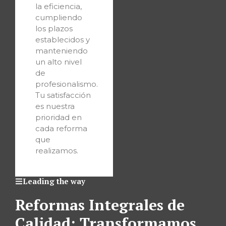
la eficiencia,
cumpliendo
los plazos
establecidos y
manteniendo
un alto nivel
de
profesionalismo.
Tu satisfacción
es nuestra
prioridad en
cada reforma
que
realizamos.
Leading the way
Reformas Integrales de
Calidad: Transformamos