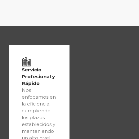
Servicio
Profesional y
Rápido
Nos
enfocamos en
la eficiencia,
cumpliendo
los plazos
establecidos y
manteniendo
un alto nivel