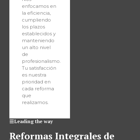
enfocamos en
la eficiencia,
cumpliendo
los plazos
establecidos y
manteniendo
un alto nivel
de
profesionalismo.
Tu satisfacción
es nuestra
prioridad en
cada reforma
que
realizamos.
Leading the way
Reformas Integrales de