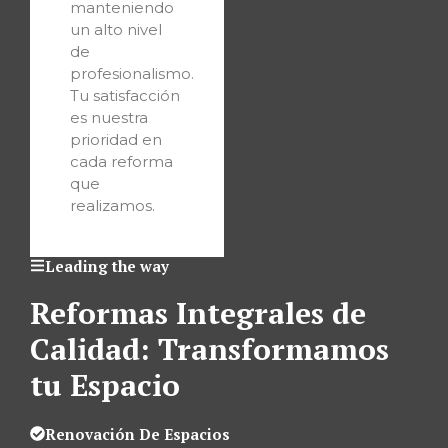
manteniendo
un alto nivel
de
profesionalismo.
Tu satisfacción
es nuestra
prioridad en
cada reforma
que
realizamos.
Leading the way
Reformas Integrales de
Calidad: Transformamos
tu Espacio
Renovación De Espacios