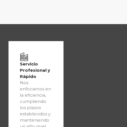
Servicio
Profesional y
Rápido
Nos
enfocamos en
la eficiencia,
cumpliendo
los plazos
establecidos y
manteniendo
un alto nivel