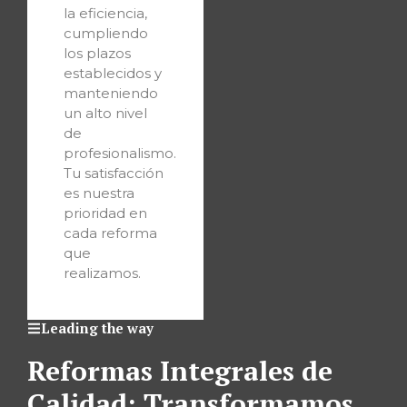
la eficiencia,
cumpliendo
los plazos
establecidos y
manteniendo
un alto nivel
de
profesionalismo.
Tu satisfacción
es nuestra
prioridad en
cada reforma
que
realizamos.
Leading the way
Reformas Integrales de
Calidad: Transformamos