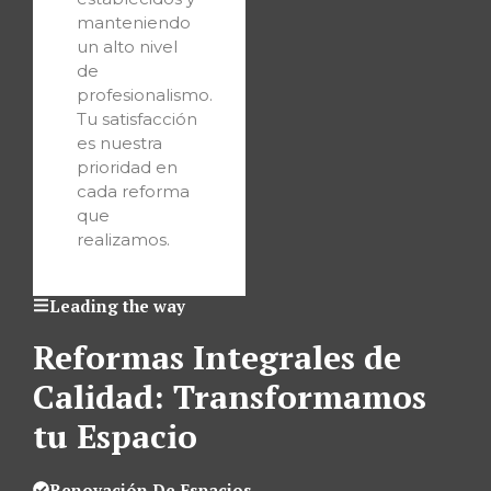
manteniendo
un alto nivel
de
profesionalismo.
Tu satisfacción
es nuestra
prioridad en
cada reforma
que
realizamos.
Leading the way
Reformas Integrales de
Calidad: Transformamos
tu Espacio
Renovación De Espacios