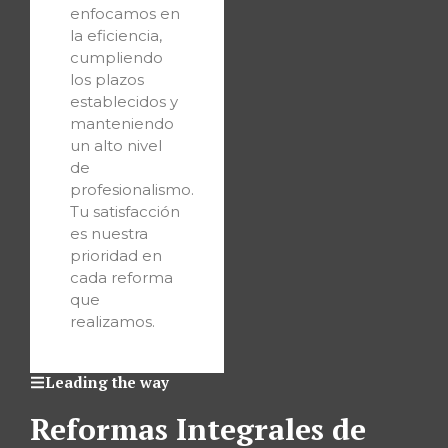
enfocamos en
la eficiencia,
cumpliendo
los plazos
establecidos y
manteniendo
un alto nivel
de
profesionalismo.
Tu satisfacción
es nuestra
prioridad en
cada reforma
que
realizamos.
Leading the way
Reformas Integrales de