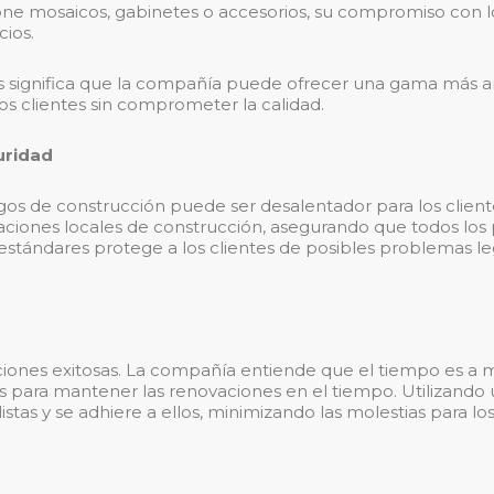
ne mosaicos, gabinetes o accesorios, su compromiso con lo
cios.
s significa que la compañía puede ofrecer una gama más a
os clientes sin comprometer la calidad.
uridad
igos de construcción puede ser desalentador para los clie
aciones locales de construcción, asegurando que todos los
s estándares protege a los clientes de posibles problemas le
iones exitosas. La compañía entiende que el tiempo es a me
s para mantener las renovaciones en el tiempo. Utilizando u
stas y se adhiere a ellos, minimizando las molestias para los