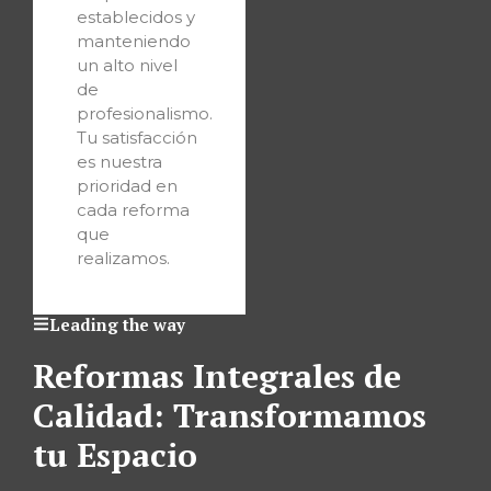
establecidos y
manteniendo
un alto nivel
de
profesionalismo.
Tu satisfacción
es nuestra
prioridad en
cada reforma
que
realizamos.
Leading the way
Reformas Integrales de
Calidad: Transformamos
tu Espacio