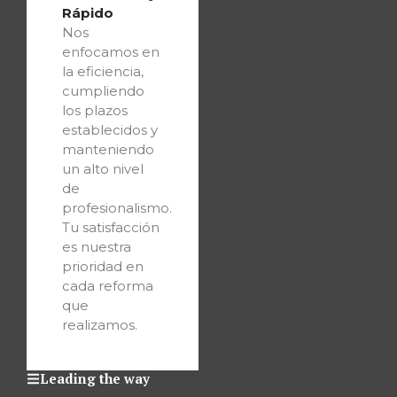
Rápido
Nos
enfocamos en
la eficiencia,
cumpliendo
los plazos
establecidos y
manteniendo
un alto nivel
de
profesionalismo.
Tu satisfacción
es nuestra
prioridad en
cada reforma
que
realizamos.
Leading the way