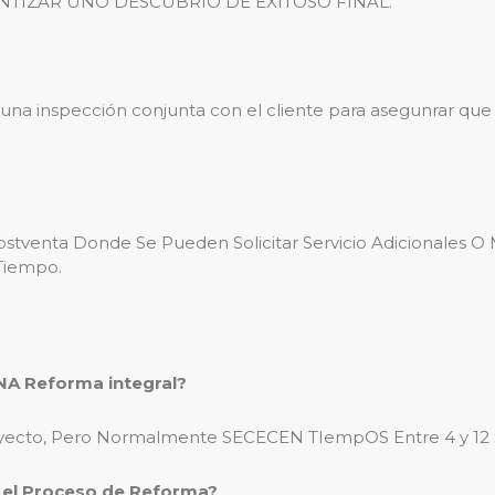
TIZAR UNO DESCUBRIO DE EXITOSO FINAL.
 una inspección conjunta con el cliente para asegunrar que 
tventa Donde Se Pueden Solicitar Servicio Adicionales O
 Tiempo.
UNA Reforma integral?
Proyecto, Pero Normalmente SECECEN TIempOS Entre 4 y 12
 el Proceso de Reforma?