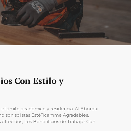
os Con Estilo y
 el ámito académico y residencia. Al Abordar
o son solistas EstéTicamme Agradables,
ofrecidos, Los Benefificios de Trabajar Con