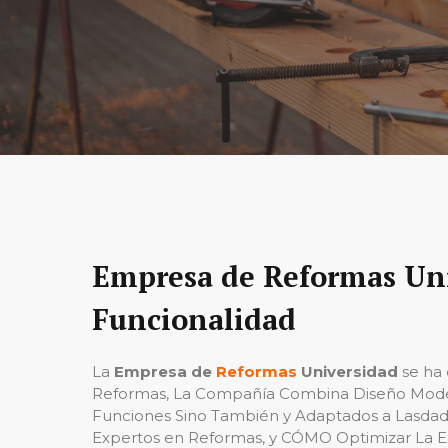
Empresa de Reformas Uni
Funcionalidad
La
Empresa de
Reformas
Universidad
se ha 
Reformas, La Compañía Combina Diseño Modern
Funciones Sino También y Adaptados a Lasdades 
Expertos en Reformas, y CÓMO Optimizar La E