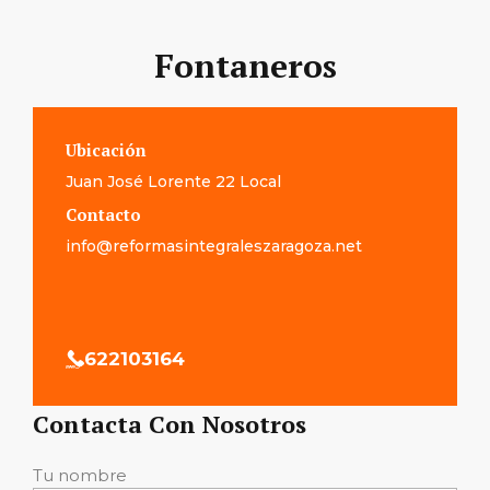
Fontaneros
Ubicación
Juan José Lorente 22 Local
Contacto
info@reformasintegraleszaragoza.net
622103164
Contacta Con Nosotros
Tu nombre