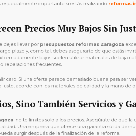
es especialmente importante si estás realizando
reformas i
.
ecen Precios Muy Bajos Sin Just
e dejes llevar por
presupuestos reformas Zaragoza
exce
largo plazo y, como tal, debes asegurarte de que estás invir
tremadamente bajos suelen utilizar materiales de baja calid
o reparaciones frecuentes.
lir caro. Si una oferta parece demasiado buena para ser v
justo, acorde con los materiales de calidad y la mano de ob
os, Sino También Servicios y Ga
agoza
, no te limites solo a los precios. Asegúrate de que l
calidad. Una empresa que ofrece una garantía sólida demues
pueda surgir después de la finalización de la reforma.