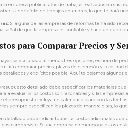
 si la empresa publica fotos de trabajos realizados en sus re
trar su portafolio de trabajos anteriores, lo que te dará una
ares
: Si alguna de las empresas de reformas te ha sido re
na señal de que la empresa es confiable y hace un buen tra
stos para Comparar Precios y Se
hayas seleccionado al menos tres opciones, es hora de ped
itirá comparar precios, plazos de ejecución y la calidad de
detallados y explícitos posible. Aquí te dejamos algunos 
presupuesto detallado debe especificar los materiales que se
dará a evaluar si los costos son razonables y si las empresas 
 el presupuesto incluya un calendario claro con las fechas de
rias siempre especifican los plazos de manera clara, lo qu
n detallado debe indicar todos los costos adicionales que 
o gasto imprevisto. Si una empresa no menciona estos costos