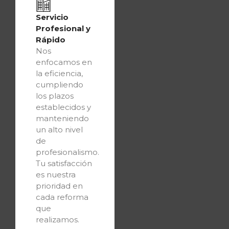
Servicio
Profesional y
Rápido
Nos
enfocamos en
la eficiencia,
cumpliendo
los plazos
establecidos y
manteniendo
un alto nivel
de
profesionalismo.
Tu satisfacción
es nuestra
prioridad en
cada reforma
que
realizamos.