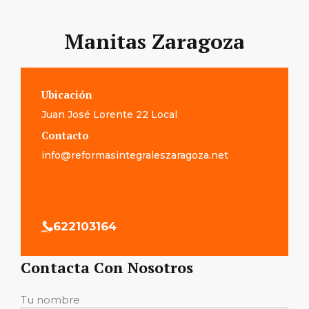
Manitas Zaragoza
Ubicación
Juan José Lorente 22 Local
Contacto
info@reformasintegraleszaragoza.net
622103164
Contacta Con Nosotros
Tu nombre