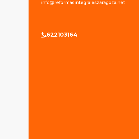
info@reformasintegraleszaragoza.net
622103164