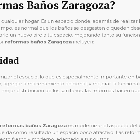
ormas Baños Zaragoza?
n cualquier hogar. Es un espacio donde, además de realizar 
iempo, es normal que los baños se desgasten o queden desa
rle un nuevo aire a tu espacio, mejorando tanto su funcion
or
reformas baños Zaragoza
incluyen:
lidad
izar el espacio, lo que es especialmente importante en b
, agregar almacenamiento adicional, y mejorar la funcional
mejor distribución de los sanitarios, las reformas hacen q
reformas baños Zaragoza
es modernizar el aspecto del 
ue da como resultado un espacio poco atractivo. Las reform
pecto fresco y moderno, adaptado a tus gustos.