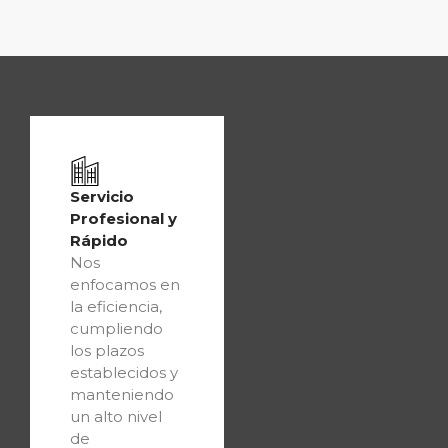
Servicio
Profesional y
Rápido
Nos
enfocamos en
la eficiencia,
cumpliendo
los plazos
establecidos y
manteniendo
un alto nivel
de