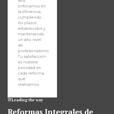
Nos
enfocamos en
la eficiencia,
cumpliendo
los plazos
establecidos y
manteniendo
un alto nivel
de
profesionalismo.
Tu satisfacción
es nuestra
prioridad en
cada reforma
que
realizamos.
Leading the way
Reformas Integrales de