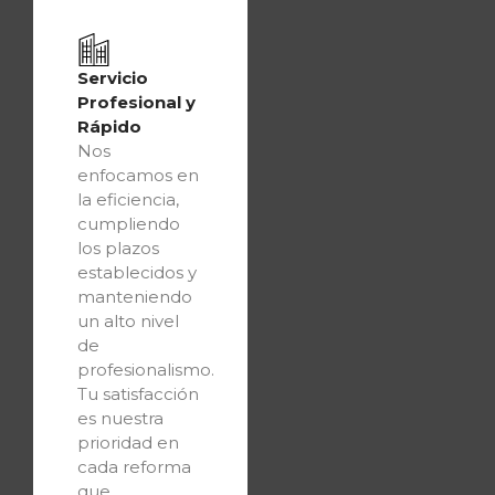
Servicio
Profesional y
Rápido
Nos
enfocamos en
la eficiencia,
cumpliendo
los plazos
establecidos y
manteniendo
un alto nivel
de
profesionalismo.
Tu satisfacción
es nuestra
prioridad en
cada reforma
que