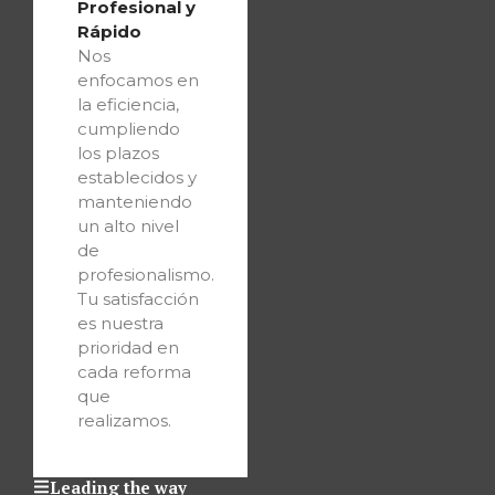
Profesional y
Rápido
Nos
enfocamos en
la eficiencia,
cumpliendo
los plazos
establecidos y
manteniendo
un alto nivel
de
profesionalismo.
Tu satisfacción
es nuestra
prioridad en
cada reforma
que
realizamos.
Leading the way