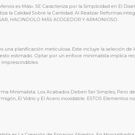
Menos es Más». SE Caracteriza por la Simplicidad en El Diseñ
atiza la Calidad Sobre la Cantidad. Al Realizar Reformas i
HOGAR, HACINDOLO MÁS ACOGEDOR Y ARMONIOSO.
 una planificación meticulosa. Este incluye la seleción de 
puesto estimado. Optar por un enfoce minimalista implica re
o imprescindibles.
orma Minimalista. Los Acabados Deben Ser Simples, Pero de 
rmigón, El Vidrio y El Acero inoxidable. ESTOS Elementos no
ista es La Creación de Espacios Abiertos. En Monzalbarba