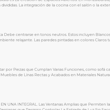
ivididas. La integración de la cocina con el salón o la exte
a Debe centrarse en tonos neutros. Estos incluyen Blancos,
mbiente relajante. Las paredes pintadas en colores Claros t
ptar por Piezas que Cumplan Varias Funciones, como sofá ca
 Muebles de Línas Rectas y Acabados en Materiales Natura
UNA INTEGRAL. Las Ventanas Amplias que Permiten la En
 o Persianas que Permiso Controlar La Entrada de Luz Sin Sa