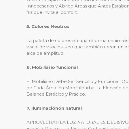
Innecesarios y Abrido Áreas que Antes Estaban d
flíz que invita al confort.
5. Colores Neutros
La paleta de colores en una reforma minimalist
visual de visacios, sino que también crean un a
alcalde amplitud.
6. Mobiliario funcional
El Mobiliario Debe Ser Sencillo y Funcional. O
de Cada Área. En Monzalbarba, La Elecciód de
Balance Estécico y Prácico.
7. Iluminaciónón natural
APROVECHAR LA LUZ NATURAL ES DECISIVO EN 
Esencia Minimalista. Instalar Cortinas Ligeras