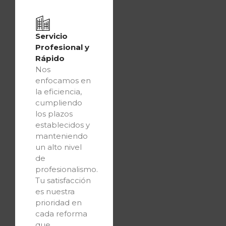
Servicio
Profesional y
Rápido
Nos
enfocamos en
la eficiencia,
cumpliendo
los plazos
establecidos y
manteniendo
un alto nivel
de
profesionalismo.
Tu satisfacción
es nuestra
prioridad en
cada reforma
que